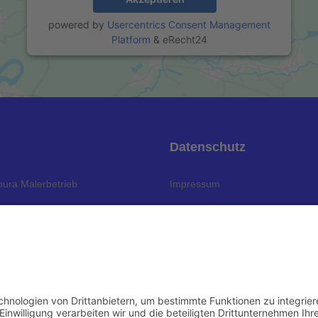
powered by
Usercentrics Consent Management
Platform
&
eRecht24
u
Datenschutz
ura Malerbetrieb
Impressum
ns
Datenschutzerklärung
ngen
nzen
t