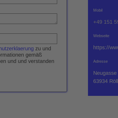
Mobil
+49 151 5
Webseite
https://w
hutzerklaerung
zu und
nformationen gemäß
sen und und verstanden
Adresse
Neugasse
63934 Röl