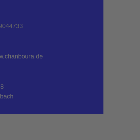
9044733
ww.chanboura.de
 8
lbach