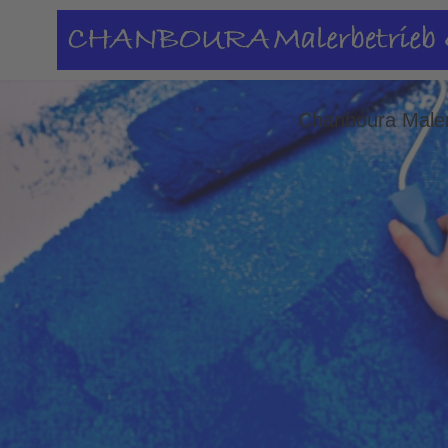
esults.
Chanboura Maler