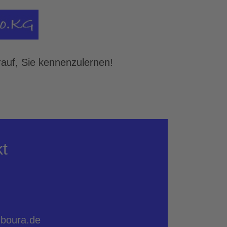
auf, Sie kennenzulernen!
t
boura.de