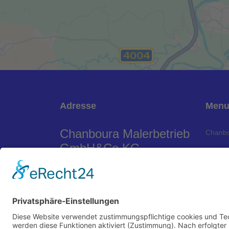
Adresse
Men
Chanboura Malerbetrieb
Chanbo
GmbH&Co.KG
Über u
Neugasse 8
Leistu
63934 Röllbach
Refere
Kontak